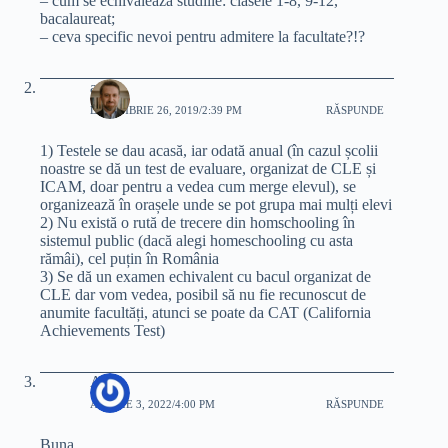
– cum se echivaleaza studiile: clasele 1-8, 9-12,
bacalaureat;
– ceva specific nevoi pentru admitere la facultate?!?
adi
DECEMBRIE 26, 2019/2:39 PM
RĂSPUNDE
1) Testele se dau acasă, iar odată anual (în cazul școlii
noastre se dă un test de evaluare, organizat de CLE și
ICAM, doar pentru a vedea cum merge elevul), se
organizează în orașele unde se pot grupa mai mulți elevi
2) Nu există o rută de trecere din homschooling în
sistemul public (dacă alegi homeschooling cu asta
rămâi), cel puțin în România
3) Se dă un examen echivalent cu bacul organizat de
CLE dar vom vedea, posibil să nu fie recunoscut de
anumite facultăți, atunci se poate da CAT (California
Achievements Test)
Anne
APRILIE 3, 2022/4:00 PM
RĂSPUNDE
Buna,