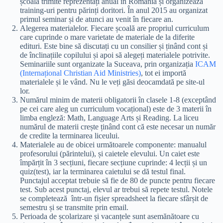
școală trimite reprezentați anual în România și organizează
training-uri pentru părinți doritori. În anul 2015 au organizat
primul seminar și de atunci au venit în fiecare an.
Alegerea materialelor. Fiecare școală are propriul curriculum
care cuprinde o mare varietate de materiale de la diferite
edituri. Este bine să discutați cu un consilier și ținând cont și
de înclinațiile copilului și apoi să alegeți materialele potrivite.
Seminariile sunt organizate la Suceava, prin organizația
ICAM
(Internațional Christian Aid Ministries)
, tot ei importă
materialele și le vând. Nu le veți găsi deocamdată pe site-ul
lor.
Numărul minim de materii obligatorii în clasele 1-8 (exceptând
pe cei care aleg un curriculum vocațional) este de 3 materii în
limba engleză: Math, Language Arts și Reading. La liceu
numărul de materii crește ținând cont că este necesar un număr
de credite la terminarea liceului.
Materialele au de obicei următoarele componente: manualul
profesorului (părintelui), și caietele elevului. Un caiet este
împărțit în 3 secțiuni, fiecare secțiune cuprinde: 4 lecții și un
quiz(test), iar la terminarea caietului se dă testul final.
Punctajul acceptat trebuie să fie de 80 de puncte pentru fiecare
test. Sub acest punctaj, elevul ar trebui să repete testul. Notele
se completează într-un fișier spreadsheet la fiecare sfârșit de
semestru și se transmite prin email.
Perioada de școlarizare și vacanțele sunt asemănătoare cu