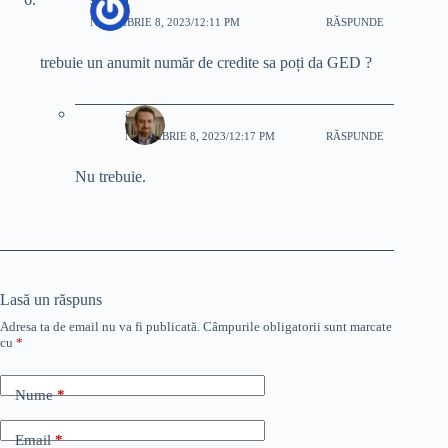
NOIEMBRIE 8, 2023/12:11 PM
RĂSPUNDE
trebuie un anumit număr de credite sa poți da GED ?
adi
NOIEMBRIE 8, 2023/12:17 PM
RĂSPUNDE
Nu trebuie.
Lasă un răspuns
Adresa ta de email nu va fi publicată.
Câmpurile obligatorii sunt marcate
cu
*
Nume
*
Email
*