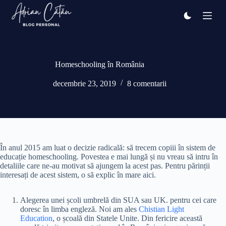
Sari
la
conținut
Homeschooling în România
decembrie 23, 2019
8 comentarii
În anul 2015 am luat o decizie radicală: să trecem copiii în sistem de
educație homeschooling. Povestea e mai lungă și nu vreau să intru în
detaliile care ne-au motivat să ajungem la acest pas. Pentru părinții
interesați de acest sistem, o să explic în mare aici.
Alegerea unei școli umbrelă din SUA sau UK. pentru cei care
doresc în limba engleză. Noi am ales
Chistian Light
Education
, o școală din Statele Unite. Din fericire această