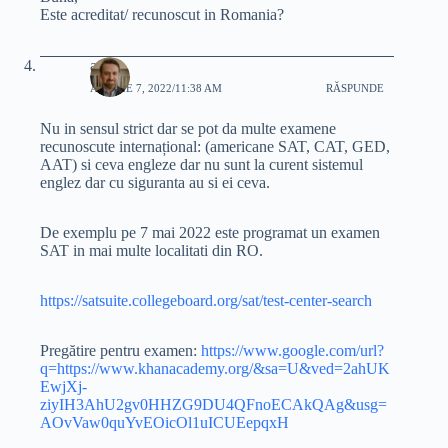
Este acreditat/ recunoscut in Romania?
adi
APRILIE 7, 2022/11:38 AM
RĂSPUNDE
Nu in sensul strict dar se pot da multe examene
recunoscute internațional: (americane SAT, CAT, GED,
AAT) si ceva engleze dar nu sunt la curent sistemul
englez dar cu siguranta au si ei ceva.
De exemplu pe 7 mai 2022 este programat un examen
SAT in mai multe localitati din RO.
https://satsuite.collegeboard.org/sat/test-center-search
Pregătire pentru examen:
https://www.google.com/url?
q=https://www.khanacademy.org/&sa=U&ved=2ahUK
EwjXj-
ziyIH3AhU2gv0HHZG9DU4QFnoECAkQAg&usg=
AOvVaw0quYvEOicOl1uICUEepqxH