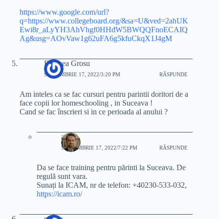
https://www.google.com/url?
q=https://www.collegeboard.org/&sa=U&ved=2ahUK
Ewi8r_aLyYH3AhVhgf0HHdW5BWQQFnoECAIQ
Ag&usg=AOvVaw1g62uFA6g5kfuCkqX1J4gM
Eunicea Grosu
SEPTEMBRIE 17, 2022/3:20 PM
RĂSPUNDE
Am inteles ca se fac cursuri pentru parintii doritori de a
face copii lor homeschooling , in Suceava !
Cand se fac înscrieri si in ce perioada al anului ?
adi
SEPTEMBRIE 17, 2022/7:22 PM
RĂSPUNDE
Da se face training pentru părinti la Suceava. De
regulă sunt vara.
Sunați la ICAM, nr de telefon: +40230-533-032,
https://icam.ro/
selena