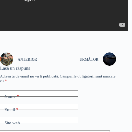
ANTERIOR
URMĂTOR
Lasă un răspuns
Adresa ta de email nu va fi publicată.
Câmpurile obligatorii sunt marcate
cu
*
Nume
*
Email
*
Site web