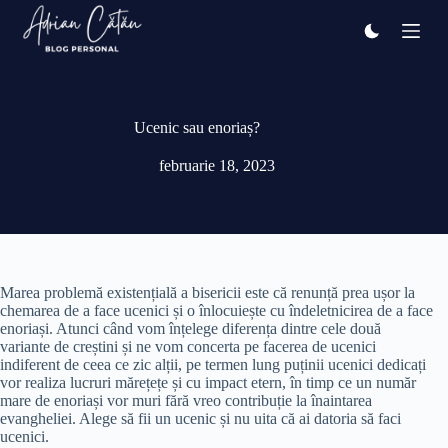
Sari
la
conținut
Ucenic sau enoriaș?
februarie 18, 2023
Marea problemă existențială a bisericii este că renunță prea ușor la
chemarea de a face ucenici și o înlocuiește cu îndeletnicirea de a face
enoriași. Atunci când vom înțelege diferența dintre cele două
variante de creștini și ne vom concerta pe facerea de ucenici
indiferent de ceea ce zic alții, pe termen lung puținii ucenici dedicați
vor realiza lucruri mărețețe și cu impact etern, în timp ce un număr
mare de enoriași vor muri fără vreo contribuție la înaintarea
evangheliei. Alege să fii un ucenic și nu uita că ai datoria să faci
ucenici.