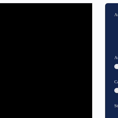
Ar
A
Ar
Ca
Ca
St