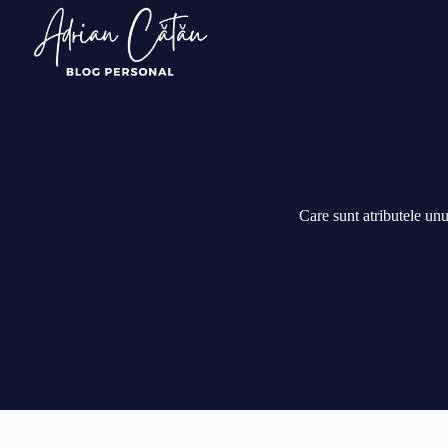
Sari
la
conținut
Care sunt atributele unu