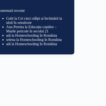
mentarii recente
Gabi
la
Cei cinci stâlpi ai închinării la
idoli în ortodoxie
Ana Pereira
la
Educația copiilor –
Marile pericole în secolul 21
adi
la
Homeschooling în România
selena
la
Homeschooling în România
adi
la
Homeschooling în România