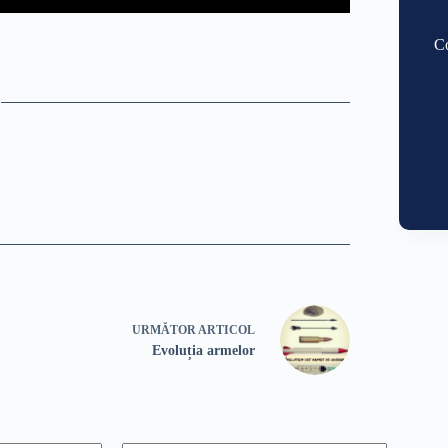
Co
URMĂTOR
ARTICOL
Evoluția armelor