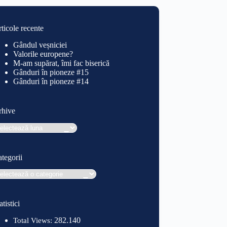
ticole recente
Gândul veșniciei
Valorile europene?
M-am supărat, îmi fac biserică
Gânduri în pioneze #15
Gânduri în pioneze #14
rhive
hive
tegorii
tegorii
atistici
282.140
Total Views: