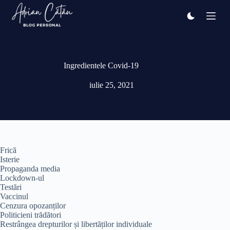
Sari
la
conținut
Ingredientele Covid-19
iulie 25, 2021
Frică
Isterie
Propaganda media
Lockdown-ul
Testări
Vaccinul
Cenzura opozanților
Politicieni trădători
Restrângea drepturilor și libertăților individuale