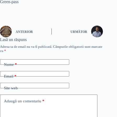
Green-pass
ANTERIOR
URMĂTOR
Lasă un răspuns
Adresa ta de email nu va fi publicată.
Câmpurile obligatorii sunt marcate
cu
*
Nume
*
Email
*
Site web
Adaugă un comentariu
*