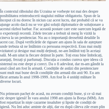
În contextul răboiului din Ucraina se vorbește tot mai des despre
posibilitatea reintroducerii stagiului militar obligatoriu. Spun de la
început că nu doresc în niciun caz acest lucru, dar probabil că se va
ajunge acolo dacă nu se vor găsi soluții diplomatice de soluționare a
acestui război barbar. Fac această postare care este oarecum legată de
o experiență recentă. Zilele trecute a trebuit să merg în vizită la
cineva la un penitenciar. Nu au o importanță deosebită detaliile în
acest caz. După verificările de rigoare am ajuns în sala de așteptare
unde trebuia să ne întâlnim cu persoana respectivă. Erau mai mulți
vizitatori și desigur mai mulți deținuți, ne-am întâlnit toți în aceiași
sală. M-am uitat la fiecare deținut în parte. Toți erau bine îmbrăcați,
aranjați, frezați și parfumați. Discuția a condus cumva spre ideea că
sistemul nu este drept și corect. Da o fi adevărat, dar m-am gândit la
anul când am fost în armată. Condițiile de astăzi din penitenciare
sunt mult mai bune decât condițiile din armată din anii 90. Eu am
făcut armata în anul 1998-1999. Am fost în 4 unități militare în
diverse locuri.
Nu primeam pachet de acasă, nu aveam condiții bune, și ce să mai
zic despre igienă! În vara anului 1998 am ajuns la Borșa (MM). Am
fost repartizat în niște cazarme insalubre și lipsite de condiții de
igienă. Nu îmi aduc aminte de alții, dar eu după câteva zile eram plin